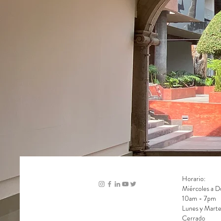
Horario:
Miércoles a 
10am - 7pm
Lunes y Marte
Cerrado