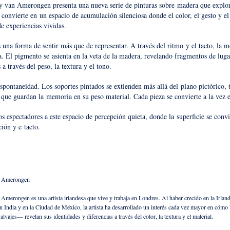
y van Amerongen presenta una nueva serie de pinturas sobre
madera que explo
e convierte en
un espacio de acumulación silenciosa donde el color, el gesto y e
e experiencias vividas.
 una forma de sentir más que de representar. A través del ritmo
y el tacto, la m
a. El pigmento se
asienta en la veta de la madera, revelando fragmentos de luga
 través del peso, la textura y el tono.
espontaneidad. Los soportes pintados se extienden más allá del
plano pictórico, 
s que guardan la
memoria en su peso material. Cada pieza se convierte a la vez e
os espectadores a este espacio de percepción quieta, donde la
superficie se convi
nción y e
tacto.
 Amerongen​
Amerongen es una artista irlandesa que vive y trabaja en Londres. Al haber crecido en la Irland
n India y en la Ciudad de México, la artista ha desarrollado un interés cada vez mayor en cómo
alvajes— revelan sus identidades y diferencias a través del color, la textura y el material.