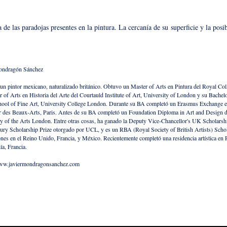
a de las paradojas presentes en la pintura. La cercanía de su
superficie y la posi
Mondragón Sánchez​
 un pintor mexicano, naturalizado británico. Obtuvo un Master of Arts en Pintura del Royal Col
 of Arts en Historia del Arte del Courtauld Institute of Art, University of London y su Bachelo
hool of Fine Art, University College London. Durante su BA completó un Erasmus Exchange e
r des Beaux-Arts, Paris. Antes de su BA completó un Foundation Diploma in Art and Design de
ty of the Arts London. Entre otras cosas, ha ganado la Deputy Vice-Chancellor's UK Scholarsh
ury Scholarship Prize otorgado por UCL, y es un RBA (Royal Society of British Artists) Schol
nes en el Reino Unido, Francia, y México.​ Recientemente completó una residencia artística en 
a, Francia.
www.javiermondragonsanchez.com