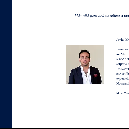
Más allá pero acá
se refiere a un
Javier ​
Javier es
un Master
Slade Sc
Supérieu
Universi
el Standb
exposicio
Normandí
https://