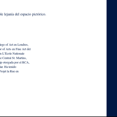
ble lejanía del espacio pictórico.
lege of Art en Londres,
r of Arts en Fine Art del
n L’École Nationale
 Central St. Martins,
ip otorgada por el RCA,
ar. Ha tenido
Projet la Rue en